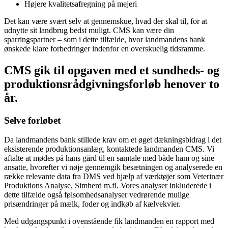
Højere kvalitetsafregning på mejeri
Det kan være svært selv at gennemskue, hvad der skal til, for at
udnytte sit landbrug bedst muligt. CMS kan være din
sparringspartner – som i dette tilfælde, hvor landmandens bank
ønskede klare forbedringer indenfor en overskuelig tidsramme.
CMS gik til opgaven med et sundheds- og
produktionsrådgivningsforløb henover to
år.
Selve forløbet
Da landmandens bank stillede krav om et øget dækningsbidrag i det
eksisterende produktionsanlæg, kontaktede landmanden CMS. Vi
aftalte at mødes på hans gård til en samtale med både ham og sine
ansatte, hvorefter vi nøje gennemgik besætningen og analyserede en
række relevante data fra DMS ved hjælp af værktøjer som Veterinær
Produktions Analyse, Simherd m.fl. Vores analyser inkluderede i
dette tilfælde også følsomhedsanalyser vedrørende mulige
prisændringer på mælk, foder og indkøb af kælvekvier.
Med udgangspunkt i ovenstående fik landmanden en rapport med