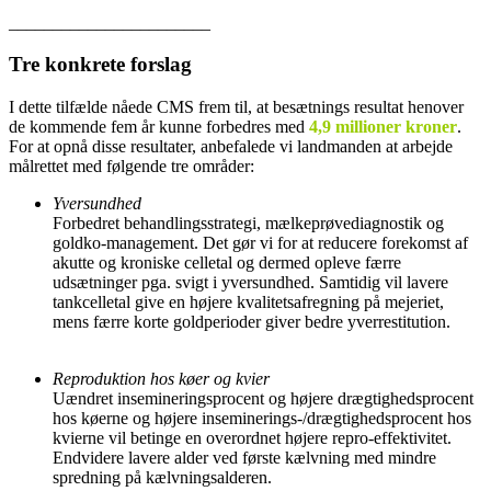
_______________________
Tre konkrete forslag
I dette tilfælde nåede CMS frem til, at besætnings resultat henover
de kommende fem år kunne forbedres med
4,9 millioner kroner
.
For at opnå disse resultater, anbefalede vi landmanden at arbejde
målrettet med følgende tre områder:
Yversundhed
Forbedret behandlingsstrategi, mælkeprøvediagnostik og
goldko-management. Det gør vi for at reducere forekomst af
akutte og kroniske celletal og dermed opleve færre
udsætninger pga. svigt i yversundhed. Samtidig vil lavere
tankcelletal give en højere kvalitetsafregning på mejeriet,
mens færre korte goldperioder giver bedre yverrestitution.
Reproduktion hos køer og kvier
Uændret insemineringsprocent og højere drægtighedsprocent
hos køerne og højere inseminerings-/drægtighedsprocent hos
kvierne vil betinge en overordnet højere repro-effektivitet.
Endvidere lavere alder ved første kælvning med mindre
spredning på kælvningsalderen.