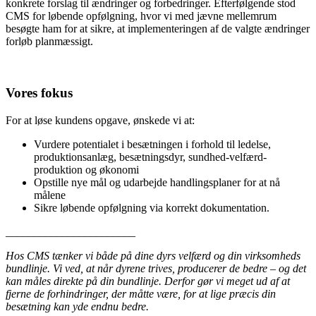
konkrete forslag til ændringer og forbedringer. Efterfølgende stod
CMS for løbende opfølgning, hvor vi med jævne mellemrum
besøgte ham for at sikre, at implementeringen af de valgte ændringer
forløb planmæssigt.
Vores fokus
For at løse kundens opgave, ønskede vi at:
Vurdere potentialet i besætningen i forhold til ledelse,
produktionsanlæg, besætningsdyr, sundhed-velfærd-
produktion og økonomi
Opstille nye mål og udarbejde handlingsplaner for at nå
målene
Sikre løbende opfølgning via korrekt dokumentation.
_______________________
Hos CMS tænker vi både på dine dyrs velfærd og din virksomheds
bundlinje. Vi ved, at når dyrene trives, producerer de bedre – og det
kan måles direkte på din bundlinje. Derfor gør vi meget ud af at
fjerne de forhindringer, der måtte være, for at lige præcis din
besætning kan yde endnu bedre.