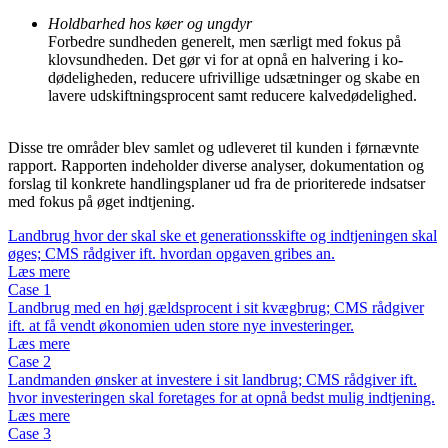
Holdbarhed hos køer og ungdyr
Forbedre sundheden generelt, men særligt med fokus på
klovsundheden. Det gør vi for at opnå en halvering i ko-
dødeligheden, reducere ufrivillige udsætninger og skabe en
lavere udskiftningsprocent samt reducere kalvedødelighed.
Disse tre områder blev samlet og udleveret til kunden i førnævnte
rapport. Rapporten indeholder diverse analyser, dokumentation og
forslag til konkrete handlingsplaner ud fra de prioriterede indsatser
med fokus på øget indtjening.
Landbrug hvor der skal ske et generationsskifte og indtjeningen skal
øges; CMS rådgiver ift. hvordan opgaven gribes an.
Læs mere
Case 1
Landbrug med en høj gældsprocent i sit kvægbrug; CMS rådgiver
ift. at få vendt økonomien uden store nye investeringer.
Læs mere
Case 2
Landmanden ønsker at investere i sit landbrug; CMS rådgiver ift.
hvor investeringen skal foretages for at opnå bedst mulig indtjening.
Læs mere
Case 3